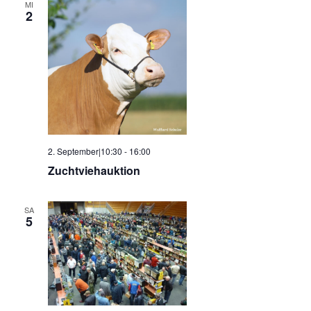
MI
2
2. September|10:30
-
16:00
Zuchtviehauktion
SA
5