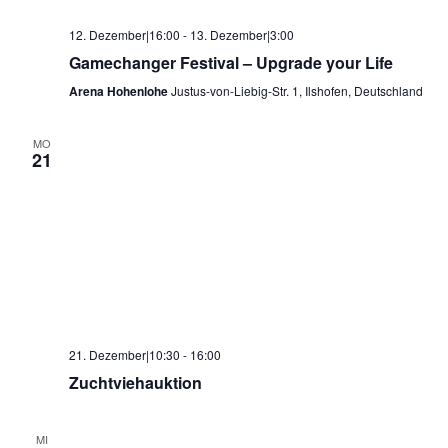
12. Dezember|16:00
-
13. Dezember|3:00
Gamechanger Festival – Upgrade your Life
Arena Hohenlohe
Justus-von-Liebig-Str. 1, Ilshofen, Deutschland
MO
21
21. Dezember|10:30
-
16:00
Zuchtviehauktion
MI